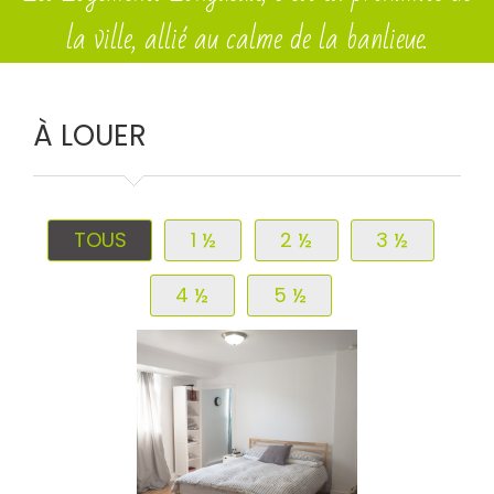
la ville, allié au calme de la banlieue.
À LOUER
TOUS
1 ½
2 ½
3 ½
4 ½
5 ½
DÉTAILS