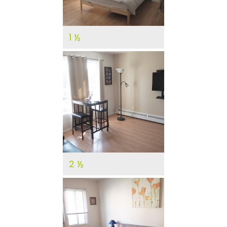
1 ½
DÉTAILS
2 ½