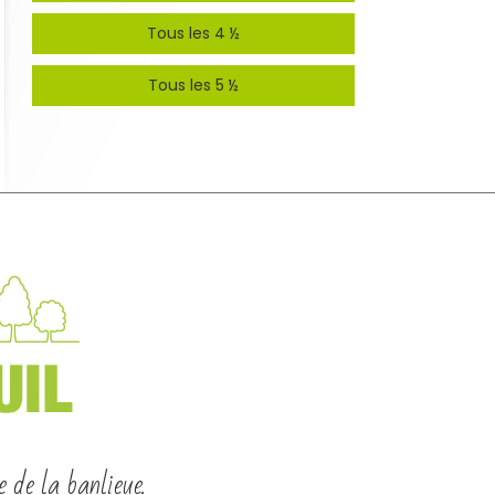
Tous les 4 ½
Tous les 5 ½
e de la banlieue.