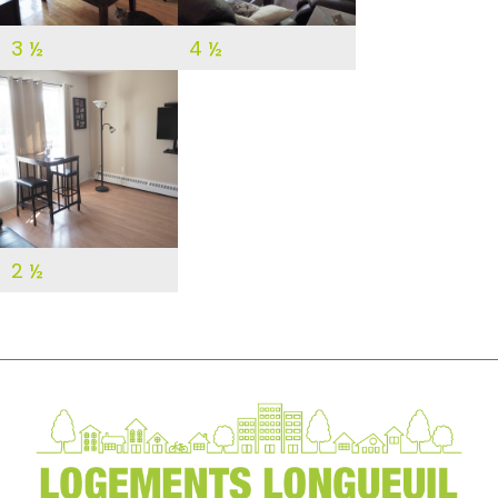
3 ½
4 ½
DÉTAILS
2 ½